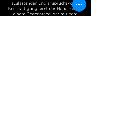
auslastenden und anspruchsvollen
Beschäftigung lernt der Hund mittels
einem Gegenstand, der mit dem
Geruch der zu suchenden Person
behaftet ist, die richtige Spur aus den
unzähligen Düften verschiedener
Menschen und der gesamten Umwelt
heraus zu selektieren. Die
Personensuche fördert das
gegenseitige Vertrauen im Mensch-
Hund-Team, die
Konzentrationsfähigkeit und das
Selbstbewusstsein des Hundes in
besonderem Maße. Der Hund
übernimmt bei dieser Suche die
Führungsrolle und zeigt durch sein
Verhalten und seiner Körpersprache
den Weg zur gesuchten Person. Diese
Anzeichen gilt es vom Hundeführer zu
erkennen, zu deuten und zu verstehen
damit ein professionell eingespieltes
Suchhunde-Team entstehen kann.