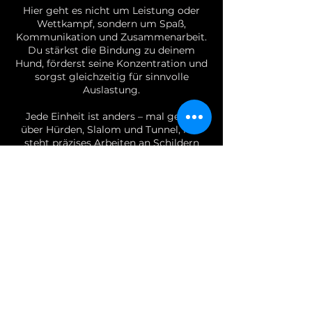
Hier geht es nicht um Leistung oder
Wettkampf, sondern um Spaß,
Kommunikation und Zusammenarbeit.
Du stärkst die Bindung zu deinem
Hund, förderst seine Konzentration und
sorgst gleichzeitig für sinnvolle
Auslastung.
Jede Einheit ist anders – mal geht’s
über Hürden, Slalom und Tunnel, mal
steht präzises Arbeiten an Schildern
oder das Erlernen neuer Tricks im
Fokus. Dein Hund lernt, auf dich zu
achten, Aufgaben freudig umzusetzen
und sich immer besser zu kontrollieren
– auch in Bewegung.
Wir trainieren in kleinen Gruppen, mit
viel Motivation und positiver
Stimmung.