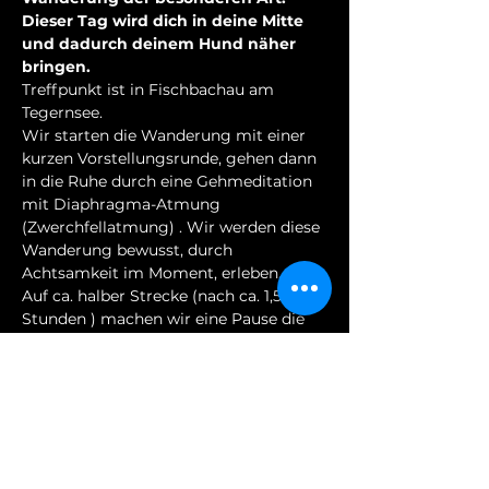
Dieser Tag wird dich in deine Mitte 
und dadurch deinem Hund näher 
bringen.
Treffpunkt ist in Fischbachau am 
Tegernsee. 
Wir starten die Wanderung mit einer 
kurzen Vorstellungsrunde, gehen dann 
in die Ruhe durch eine Gehmeditation 
mit Diaphragma-Atmung 
(Zwerchfellatmung) . Wir werden diese 
Wanderung bewusst, durch 
Achtsamkeit im Moment, erleben.
Auf ca. halber Strecke (nach ca. 1,5 
Stunden ) machen wir eine Pause die 
von Ruhe und den Klängen der 
Klangschalen geprägt ist.
Nach der Pause geht es weiter zum 
Gipfel ( ca. 1,5 Stunden), der den 
Aufstieg krönt. Dort leiten wir euch an 
mit Intensi (Schamanische 
Kraftatmung zur Reinigung der Aura 